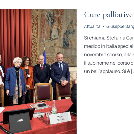
Cure palliative
Attualità
-
Giuseppe Sang
Si chiama Stefania Cart
medico in Italia specia
novembre scorso, alla S
il suo nome nel corso d
un bell’applauso. Si è [.