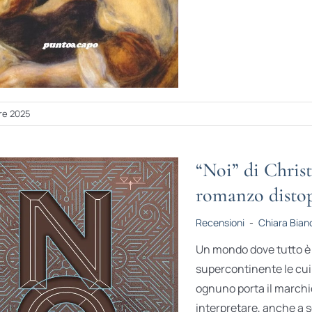
re 2025
“Noi” di Chris
romanzo distop
Recensioni
-
Chiara Bian
Un mondo dove tutto è 
supercontinente le cui 
ognuno porta il marchio
interpretare, anche a sc