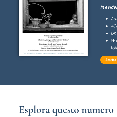
In evide
Ant
«Ch
Uno
Wal
fot
Scarica
Esplora questo numero