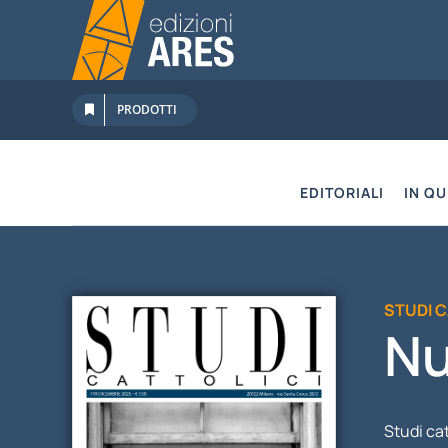
Salta
al
contenuto
PRODOTTI
EDITORIALI
IN Q
STUDI 
Nu
Studi ca