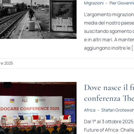
Migrazioni
-
Pier Giovanni
L’argomento migrazioni
media del nostro paese
suscitando sgomento di 
e in altri mari. A mant
aggiungono inoltre le [.
re 2025
Dove nasce il 
conferenza The
Africa
-
Stefan Grotewoh
Dal 1° al 3 ottobre 202
Future of Africa: Chall