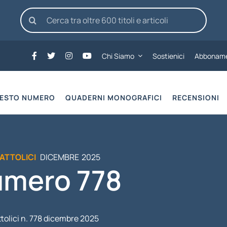
Cerca
per:
Chi Siamo
Sostienici
Abboname
UESTO NUMERO
QUADERNI MONOGRAFICI
RECENSIONI
CATTOLICI
DICEMBRE
2025
mero 778
ttolici n. 778 dicembre 2025