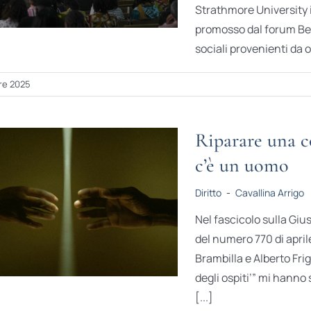
Strathmore University 
promosso dal forum Be-
sociali provenienti da ol
re 2025
Riparare una c
c’è un uomo
Diritto
-
Cavallina Arrigo
Nel fascicolo sulla Giu
del numero 770 di april
Brambilla e Alberto Frige
degli ospiti’” mi hann
[...]