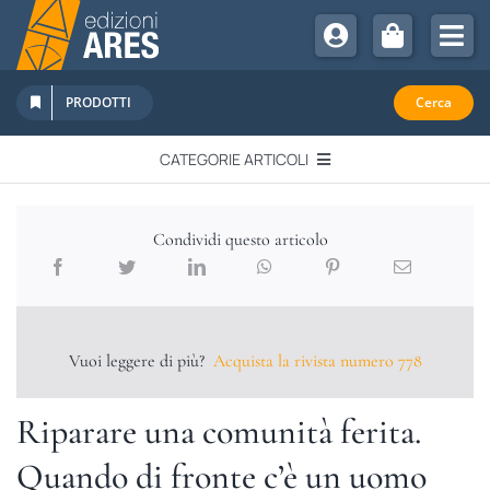
Salta
al
Tog
contenuto
Nav
Chi Siamo
PRODOTTI
Cerca
Sostienici
CATEGORIE ARTICOLI
Abbonamenti
EDITORIALI
Promozioni
Condividi questo articolo
Newsletter
IN QUESTO NUMERO
Eventi
Libri Ares
Vuoi leggere di più?
Acquista la rivista numero 778
QUADERNI MONOGRAFICI
Riparare una comunità ferita.
RECENSIONI
Quando di fronte c’è un uomo