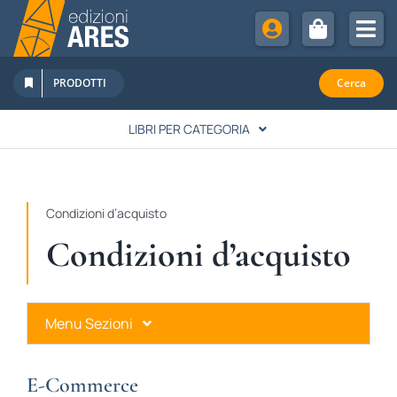
Salta
al
Tog
contenuto
Nav
Chi Siamo
PRODOTTI
Cerca
Sostienici
LIBRI PER CATEGORIA
Abbonamenti
LETTERATURA
Promozioni
Condizioni d’acquisto
Newsletter
SPIRITUALITÀ
Condizioni d’acquisto
Eventi
Rivista Studi Cattolici
STORIA
Menu Sezioni
FAMIGLIA & EDUCAZIONE
Condizioni d’acquisto
E-Commerce