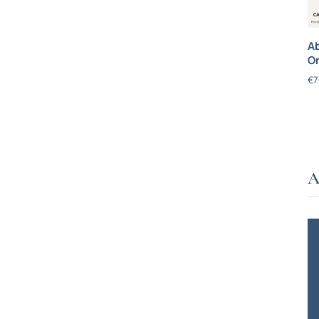
Ab
On
€
7
A