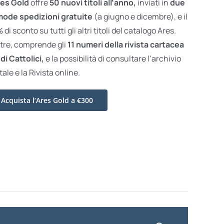
es Gold
offre
50 nuovi titoli all’anno,
inviati in
due
ode spedizioni gratuite
(a giugno e dicembre), e il
di sconto su tutti gli altri titoli del catalogo Ares.
ltre, comprende gli
11 numeri della rivista cartacea
di Cattolici,
e la possibilità di consultare l’archivio
tale e la Rivista online.
Acquista l’Ares Gold a €300