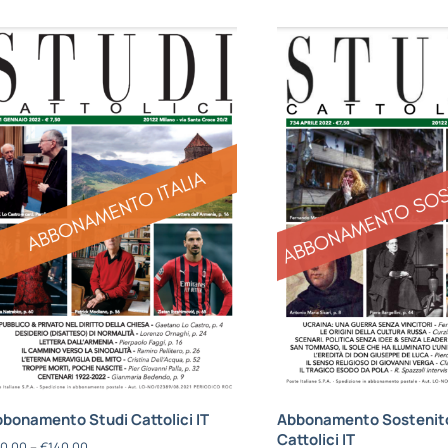
bonamento Studi Cattolici IT
Abbonamento Sostenito
Cattolici IT
0,00
–
€
140,00