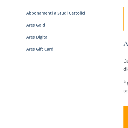
Abbonamenti a Studi Cattolici
Ares Gold
Ares Digital
A
Ares Gift Card
L’
di
È 
sc