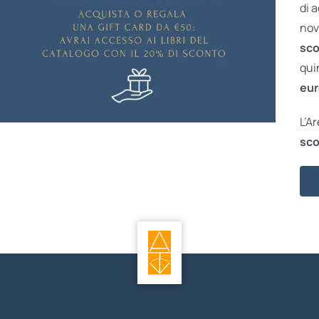
di 
nov
sco
qui
eur
L’A
sco