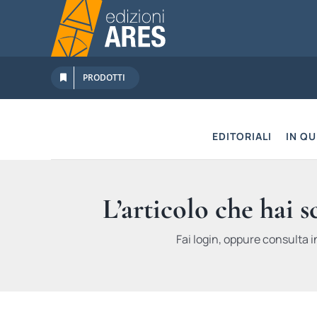
Salta
al
contenuto
PRODOTTI
EDITORIALI
IN Q
L’articolo che hai 
Fai login, oppure consulta i