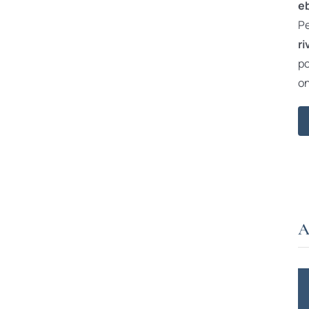
e
Pe
ri
po
on
A