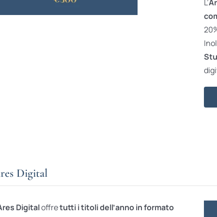
L’
Ar
com
20% 
Ino
Stu
digi
res Digital
Ares Digital
offre
tutti i titoli dell’anno in formato