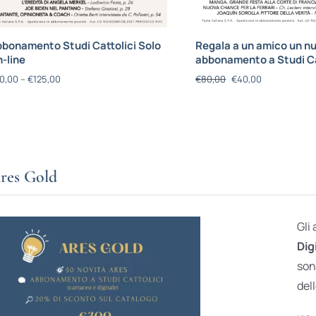
bonamento Studi Cattolici Solo
Regala a un amico un n
-line
abbonamento a Studi Ca
0,00
–
€
125,00
€
80,00
€
40,00
res Gold
Gli
Dig
son
dell