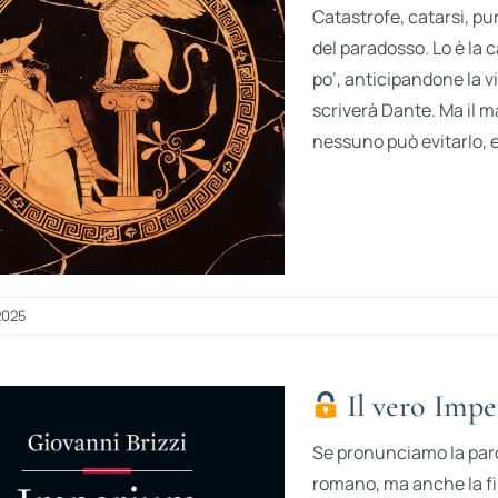
Catastrofe, catarsi, pur
del paradosso. Lo è la 
po’, anticipandone la v
scriverà Dante. Ma il ma
nessuno può evitarlo, e 
2025
Il vero Impe
Se pronunciamo la paro
romano, ma anche la fila