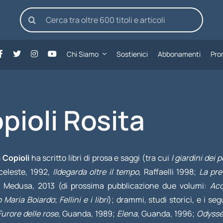
Cerca
per:
Chi Siamo
Sostienici
Abbonamenti
Pro
pioli Rosita
 Copioli
ha scritto libri di prosa e saggi (tra cui
I giardini dei 
eleste, 1992,
Ildegarda oltre il tempo
, Raffaelli 1998;
La pre
, Medusa, 2013 (di prossima pubblicazione due volumi:
Acq
 Maria Boiardo
;
Fellini e i libri
); drammi, studi storici, e i seg
Furore delle rose
, Guanda, 1989;
Elena
, Guanda, 1996;
Odyssé