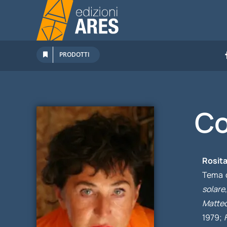
Salta
al
contenuto
PRODOTTI
Co
Rosita
Tema c
solare
Matteo
1979;