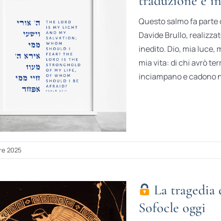
traduzione e i
Questo salmo fa parte de
Davide Brullo, realizzat
inedito. Dio, mia luce, 
mia vita: di chi avrò t
inciampano e cadono ne
re 2025
La tragedia d
Sofocle oggi