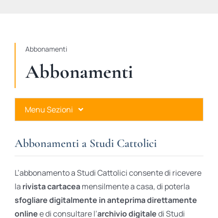
STUDI
RUBRICHE
Abbonamenti
Abbonamenti
Menu Sezioni
Abbonamenti a Studi Cattolici
Abbonamenti a Studi Cattolici
Ares Gold
L’abbonamento a Studi Cattolici consente di ricevere
Ares Digital
la
rivista cartacea
mensilmente a casa, di poterla
sfogliare digitalmente in anteprima direttamente
Ares Gift Card
online
e di consultare l’
archivio digitale
di Studi