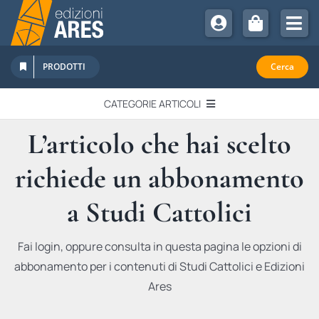
Salta
al
Tog
contenuto
Nav
Chi Siamo
PRODOTTI
Cerca
Sostienici
CATEGORIE ARTICOLI
Abbonamenti
L’articolo che hai scelto
EDITORIALI
Promozioni
richiede un abbonamento
Newsletter
IN QUESTO NUMERO
Eventi
a Studi Cattolici
Libri Ares
QUADERNI MONOGRAFICI
Fai login, oppure consulta in questa pagina le opzioni di
abbonamento per i contenuti di Studi Cattolici e Edizioni
RECENSIONI
Ares