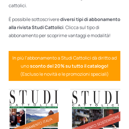
cattolici.
È possibile sottoscrivere
diversi tipi di abbonamento
alla rivista Studi Cattolici
. Clicca sul tipo di
abbonamento per scoprirne vantaggi e modalità!
In più l’abbonamento a Studi Cattolici dà diritto ad
uno
sconto del 20% su tutto il catalogo!
(Escluso le novità e le promozioni speciali)