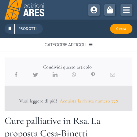
Salta
al
Tog
contenuto
Nav
Chi Siamo
PRODOTTI
Cerca
Sostienici
CATEGORIE ARTICOLI
Abbonamenti
EDITORIALI
Promozioni
Condividi questo articolo
Newsletter
IN QUESTO NUMERO
Eventi
Libri Ares
Vuoi leggere di più?
Acquista la rivista numero 778
QUADERNI MONOGRAFICI
Cure palliative in Rsa. La
RECENSIONI
proposta Cesa-Binetti