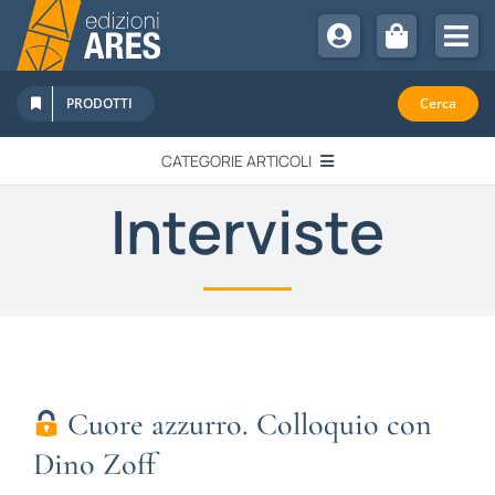
Salta
al
Tog
contenuto
Nav
Chi Siamo
PRODOTTI
Cerca
Sostienici
CATEGORIE ARTICOLI
Abbonamenti
Interviste
EDITORIALI
Promozioni
Newsletter
IN QUESTO NUMERO
Eventi
Libri Ares
QUADERNI MONOGRAFICI
Cuore azzurro. Colloquio con
RECENSIONI
Dino Zoff