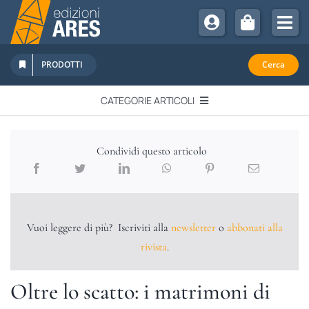
Salta
al
Tog
contenuto
Nav
Chi Siamo
PRODOTTI
Cerca
Sostienici
CATEGORIE ARTICOLI
Abbonamenti
EDITORIALI
Promozioni
Condividi questo articolo
Newsletter
IN QUESTO NUMERO
Eventi
Libri Ares
Vuoi leggere di più? Iscriviti alla
newsletter
o
abbonati alla
QUADERNI MONOGRAFICI
rivista
.
RECENSIONI
Oltre lo scatto: i matrimoni di