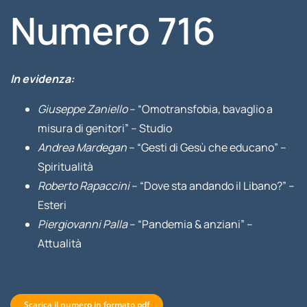
Numero 716
In evidenza:
Giuseppe Zaniello
– “Omotransfobia, bavaglio a
misura di genitori” – Studio
Andrea Mardegan
– “Gesti di Gesù che educano” –
Spiritualità
Roberto Rapaccini
– “Dove sta andando il Libano?” –
Esteri
Piergiovanni Palla
– “Pandemia & anziani” –
Attualità
Scarica il numero in formato pdf