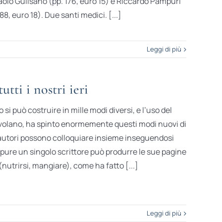
aolo Gulisano (pp. 176, euro 15) e Riccardo Pampuri
88, euro 18). Due santi medici. [...]
Leggi di più
tti i nostri ieri
 si può costruire in mille modi diversi, e l’uso del
volano, ha spinto enormemente questi modi nuovi di
autori possono colloquiare insieme inseguendosi
ppure un singolo scrittore può produrre le sue pagine
utrirsi, mangiare), come ha fatto [...]
Leggi di più