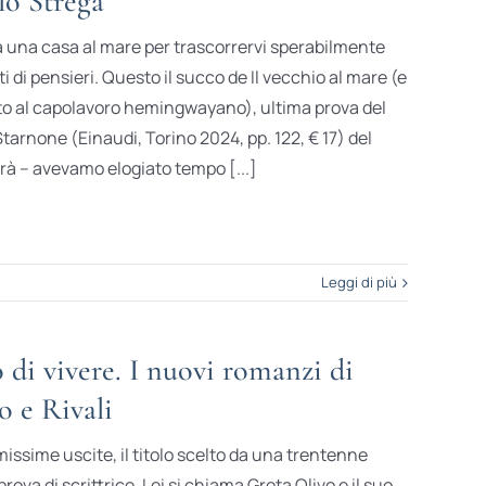
lo Strega
 una casa al mare per trascorrervi sperabilmente
oti di pensieri. Questo il succo de Il vecchio al mare (e
dito al capolavoro hemingwayano), ultima prova del
arnone (Einaudi, Torino 2024, pp. 122, € 17) del
rà – avevamo elogiato tempo [...]
Leggi di più
 di vivere. I nuovi romanzi di
 e Rivali
imissime uscite, il titolo scelto da una trentenne
ova di scrittrice. Lei si chiama Greta Olivo e il suo