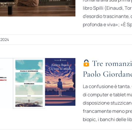
libro Spilli (Einaudi, 
d’esordio trascinante,
profonda e viva»; «È Spil
 2024
Tre romanzi 
Paolo Giordan
La confusione è tanta. 
di computer e tablet m
disposizione stuzzicano 
francamente meno predi
biopic, i banchi delle l