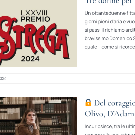
Tre donne per 
Un ottantaduenne fitta
giorni pieni d'aria e vu
si passi il richiamo ar
bravissimo Domenico St
quale – come si ricorde
2024
Del coraggio
Olivo, D’Adamo
Incuriosisce, tra le ult
romana alla sua prima pr