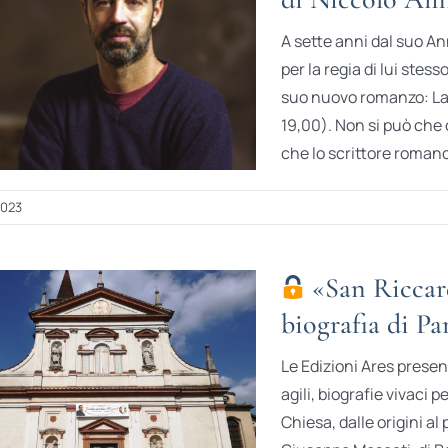
A sette anni dal suo An
per la regia di lui stes
suo nuovo romanzo: La v
19,00). Non si può che
che lo scrittore roman
2023
«San Riccard
biografia di P
Le Edizioni Ares prese
agili, biografie vivaci p
Chiesa, dalle origini al