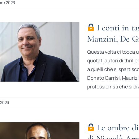
re 2023
I conti in ta
Manzini, De Gi
Questa volta ci tocca un
quotati autori di thrille
a quelli che si spartisc
Donato Carrisi, Mauriz
professionisti che si d
 2023
Le ombre di 
di Niccolò Am