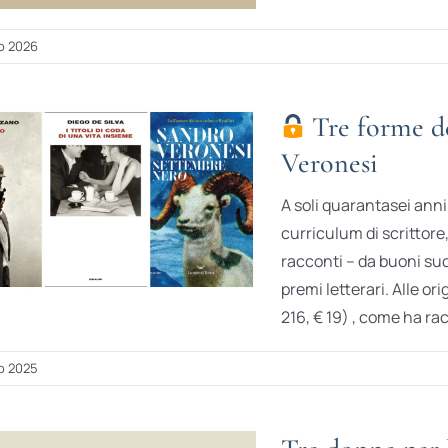
o 2026
Tre forme del
Veronesi
A soli quarantasei anni
curriculum di scrittore
racconti – da buoni suc
premi letterari. Alle or
216, € 19) , come ha racc
o 2025