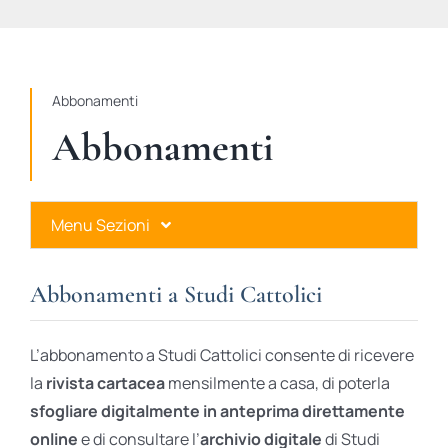
STUDI
RUBRICHE
Abbonamenti
Abbonamenti
Menu Sezioni
Abbonamenti a Studi Cattolici
Abbonamenti a Studi Cattolici
Ares Gold
L’abbonamento a Studi Cattolici consente di ricevere
Ares Digital
la
rivista cartacea
mensilmente a casa, di poterla
sfogliare digitalmente in anteprima direttamente
Ares Gift Card
online
e di consultare l’
archivio digitale
di Studi