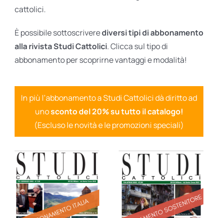
cattolici.
È possibile sottoscrivere
diversi tipi di abbonamento
alla rivista Studi Cattolici
. Clicca sul tipo di
abbonamento per scoprirne vantaggi e modalità!
In più l’abbonamento a Studi Cattolici dà diritto ad
uno
sconto del 20% su tutto il catalogo!
(Escluso le novità e le promozioni speciali)