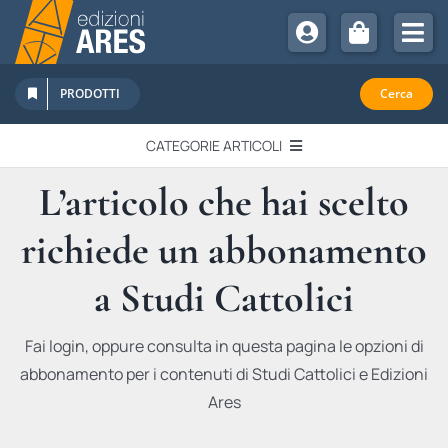
Salta
al
Tog
contenuto
Nav
Chi Siamo
PRODOTTI
Cerca
Sostienici
CATEGORIE ARTICOLI
Abbonamenti
L’articolo che hai scelto
EDITORIALI
Promozioni
richiede un abbonamento
Newsletter
IN QUESTO NUMERO
Eventi
a Studi Cattolici
Libri Ares
QUADERNI MONOGRAFICI
Fai login, oppure consulta in questa pagina le opzioni di
abbonamento per i contenuti di Studi Cattolici e Edizioni
RECENSIONI
Ares