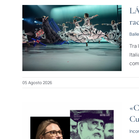
LÁ
ra
Balle
Tra 
Ital
comp
05 Agosto 2026
«C
Cu
Incon