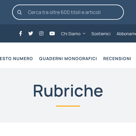
Cerca
per:
Chi Siamo
Sostienici
Abboname
UESTO NUMERO
QUADERNI MONOGRAFICI
RECENSIONI
Rubriche