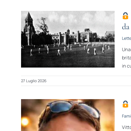
da
Lett
Una 
brit
in c
27 Luglio 2026
Fami
Vitt