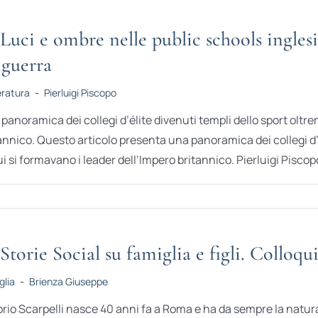
Luci e ombre nelle public schools ingles
 guerra
eratura
-
Pierluigi Piscopo
panoramica dei collegi d’élite divenuti templi dello sport oltr
annico. Questo articolo presenta una panoramica dei collegi d’é
ui si formavano i leader dell’Impero britannico. Pierluigi Piscopo
Storie Social su famiglia e figli. Colloqu
glia
-
Brienza Giuseppe
orio Scarpelli nasce 40 anni fa a Roma e ha da sempre la natur