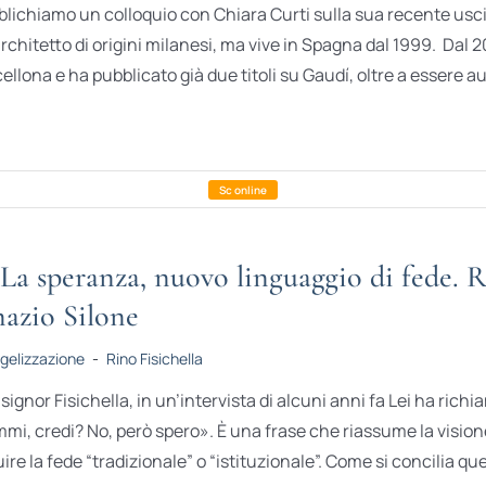
lichiamo un colloquio con Chiara Curti sulla sua recente uscit
rchitetto di origini milanesi, ma vive in Spagna dal 1999. Dal 
ellona e ha pubblicato già due titoli su Gaudí, oltre a essere au
La speranza, nuovo linguaggio di fede. Ri
nazio Silone
gelizzazione
-
Rino Fisichella
ignor Fisichella, in un’intervista di alcuni anni fa Lei ha richi
mi, credi? No, però spero». È una frase che riassume la visione r
ire la fede “tradizionale” o “istituzionale”. Come si concilia ques