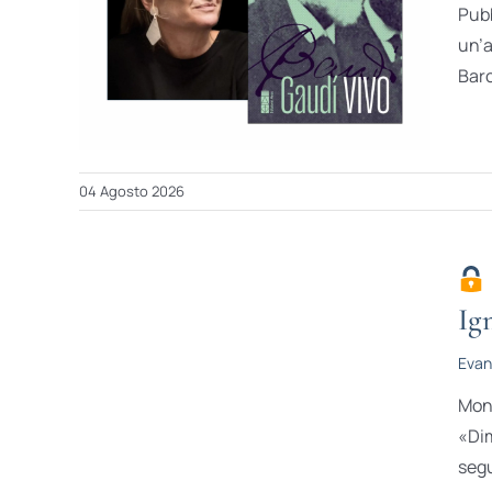
Pubb
un’a
Barc
04 Agosto 2026
Ig
Evan
Mons
«Dim
segu