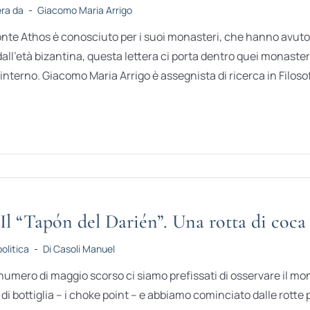
era da
-
Giacomo Maria Arrigo
onte Athos è conosciuto per i suoi monasteri, che hanno avut
dall’età bizantina, questa lettera ci porta dentro quei monasteri 
 interno. Giacomo Maria Arrigo è assegnista di ricerca in Filosofi
Il “Tapón del Darién”. Una rotta di coca
olitica
-
Di Casoli Manuel
numero di maggio scorso ci siamo prefissati di osservare il mond
i di bottiglia – i choke point – e abbiamo cominciato dalle rott