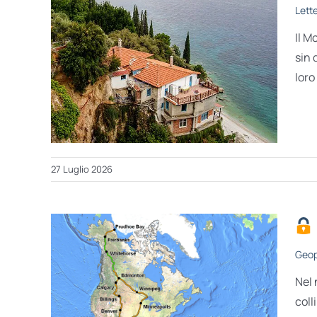
Lett
Il M
sin 
loro
27 Luglio 2026
Geop
Nel 
coll