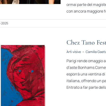
ormai parte del magist
con ancora maggiore for
e 2025
Chez Tano Fes
Arti visive
-
Camilla Gaet
Parigi rende omaggio a
d’aste Bonhams Cornett
esporrà una ventina di 
italiana, offrendo un p
Entrato a far parte della