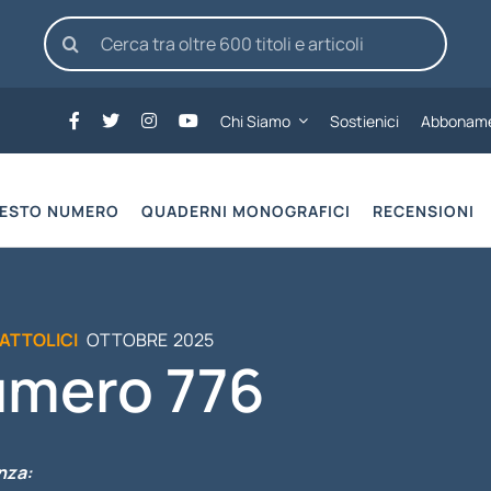
Cerca
per:
Chi Siamo
Sostienici
Abboname
UESTO NUMERO
QUADERNI MONOGRAFICI
RECENSIONI
CATTOLICI
OTTOBRE
2025
mero 776
nza: