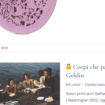
e 2025
Corpi che pa
Goldin
Arti visive
-
Camilla Gaet
Sono i primi anni Sett
(Washington 1953), oggi