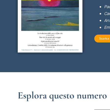
Pao
Car
An
Em
Scarica
Esplora questo numero