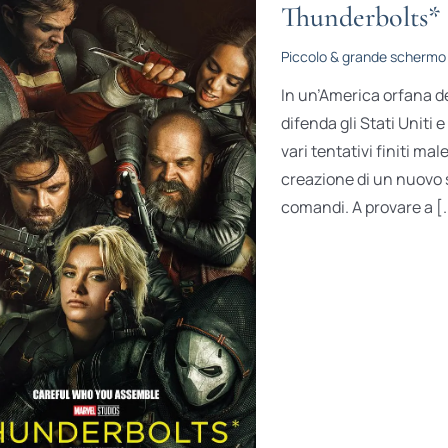
Thunderbolts*
Piccolo & grande schermo
In un’America orfana d
difenda gli Stati Uniti
vari tentativi finiti ma
creazione di un nuovo 
comandi. A provare a [.