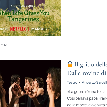
e 2025
Il grido dell
Dalle rovine d
Teatro
-
Vincenzo Sardell
«La guerra è una follia
Così parlava papa Franc
della morte, avvenuta n