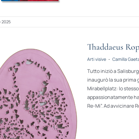
e 2025
Thaddaeus Rop
Arti visive
-
Camilla Gaet
Tutto iniziò a Salisbu
inaugurò la sua prima ga
Mirabellplatz: lo stesso
appassionatamente ha 
Re-Mi”. Ad avvicinare Ro