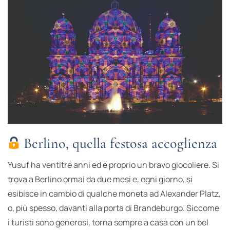
Berlino, quella festosa accoglienza
Yusuf ha ventitré anni ed è proprio un bravo giocoliere. Si
trova a Berlino ormai da due mesi e, ogni giorno, si
esibisce in cambio di qualche moneta ad Alexander Platz,
o, più spesso, davanti alla porta di Brandeburgo. Siccome
i turisti sono generosi, torna sempre a casa con un bel