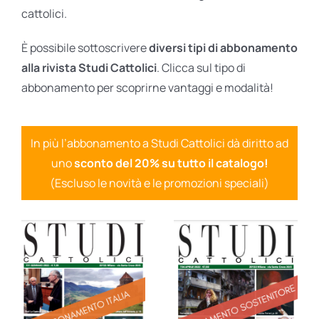
cattolici.
È possibile sottoscrivere
diversi tipi di abbonamento
alla rivista Studi Cattolici
. Clicca sul tipo di
abbonamento per scoprirne vantaggi e modalità!
In più l’abbonamento a Studi Cattolici dà diritto ad
uno
sconto del 20% su tutto il catalogo!
(Escluso le novità e le promozioni speciali)