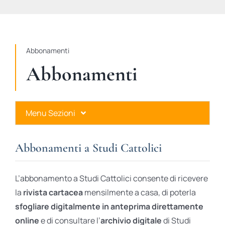
STUDI
RUBRICHE
Abbonamenti
Abbonamenti
Menu Sezioni
Abbonamenti a Studi Cattolici
Abbonamenti a Studi Cattolici
Ares Gold
L’abbonamento a Studi Cattolici consente di ricevere
Ares Digital
la
rivista cartacea
mensilmente a casa, di poterla
sfogliare digitalmente in anteprima direttamente
Ares Gift Card
online
e di consultare l’
archivio digitale
di Studi