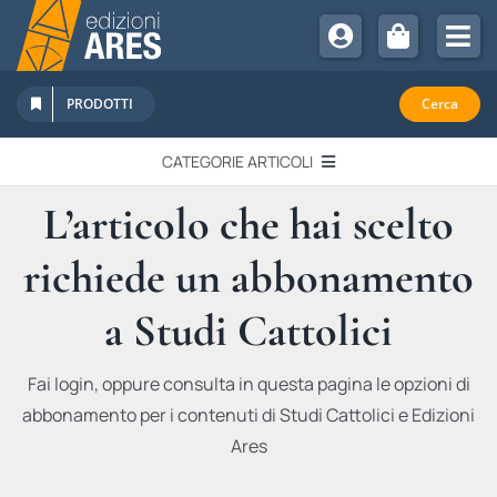
Salta
al
Tog
contenuto
Nav
Chi Siamo
PRODOTTI
Cerca
Sostienici
CATEGORIE ARTICOLI
Abbonamenti
L’articolo che hai scelto
EDITORIALI
Promozioni
richiede un abbonamento
Newsletter
IN QUESTO NUMERO
Eventi
a Studi Cattolici
Libri Ares
QUADERNI MONOGRAFICI
Fai login, oppure consulta in questa pagina le opzioni di
abbonamento per i contenuti di Studi Cattolici e Edizioni
RECENSIONI
Ares