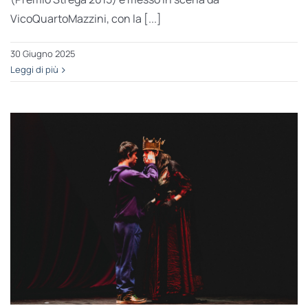
VicoQuartoMazzini, con la [...]
30 Giugno 2025
Leggi di più