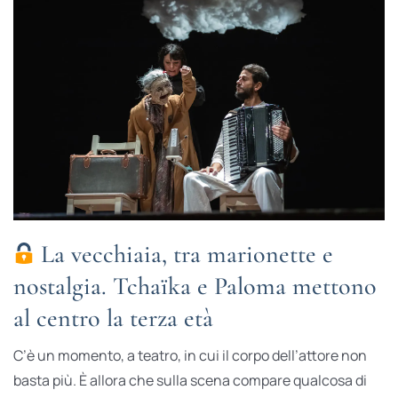
La vecchiaia, tra marionette e
nostalgia. Tchaïka e Paloma mettono
al centro la terza età
C’è un momento, a teatro, in cui il corpo dell’attore non
basta più. È allora che sulla scena compare qualcosa di