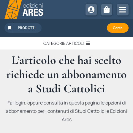
Salta
al
Tog
contenuto
Nav
Chi Siamo
PRODOTTI
Cerca
Sostienici
CATEGORIE ARTICOLI
Abbonamenti
L’articolo che hai scelto
EDITORIALI
Promozioni
richiede un abbonamento
Newsletter
IN QUESTO NUMERO
Eventi
a Studi Cattolici
Libri Ares
QUADERNI MONOGRAFICI
Fai login, oppure consulta in questa pagina le opzioni di
abbonamento per i contenuti di Studi Cattolici e Edizioni
RECENSIONI
Ares