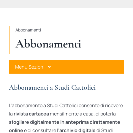
STUDI
RUBRICHE
Abbonamenti
Abbonamenti
Menu Sezioni
Abbonamenti a Studi Cattolici
Abbonamenti a Studi Cattolici
Ares Gold
L’abbonamento a Studi Cattolici consente di ricevere
Ares Digital
la
rivista cartacea
mensilmente a casa, di poterla
sfogliare digitalmente in anteprima direttamente
Ares Gift Card
online
e di consultare l’
archivio digitale
di Studi