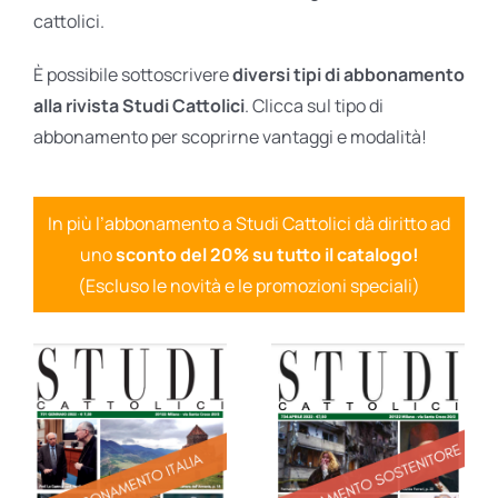
cattolici.
È possibile sottoscrivere
diversi tipi di abbonamento
alla rivista Studi Cattolici
. Clicca sul tipo di
abbonamento per scoprirne vantaggi e modalità!
In più l’abbonamento a Studi Cattolici dà diritto ad
uno
sconto del 20% su tutto il catalogo!
(Escluso le novità e le promozioni speciali)