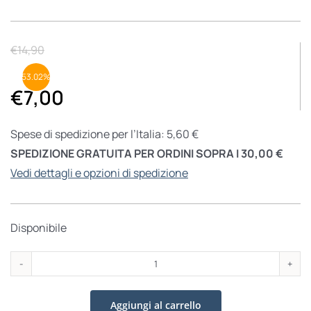
€
14,90
53.02%
€
7,00
Spese di spedizione per l’Italia: 5,60 €
SPEDIZIONE GRATUITA PER ORDINI SOPRA I 30,00 €
Vedi dettagli e opzioni di spedizione
Disponibile
Con
Dante
Aggiungi al carrello