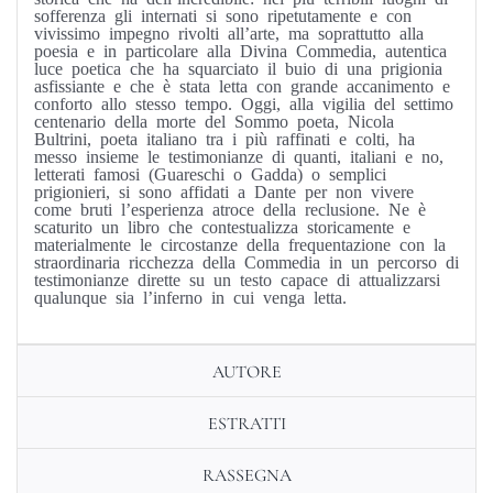
sofferenza gli internati si sono ripetutamente e con
vivissimo impegno rivolti all’arte, ma soprattutto alla
poesia e in particolare alla Divina Commedia, autentica
luce poetica che ha squarciato il buio di una prigionia
asfissiante e che è stata letta con grande accanimento e
conforto allo stesso tempo. Oggi, alla vigilia del settimo
centenario della morte del Sommo poeta, Nicola
Bultrini, poeta italiano tra i più raffinati e colti, ha
messo insieme le testimonianze di quanti, italiani e no,
letterati famosi (Guareschi o Gadda) o semplici
prigionieri, si sono affidati a Dante per non vivere
come bruti l’esperienza atroce della reclusione. Ne è
scaturito un libro che contestualizza storicamente e
materialmente le circostanze della frequentazione con la
straordinaria ricchezza della Commedia in un percorso di
testimonianze dirette su un testo capace di attualizzarsi
qualunque sia l’inferno in cui venga letta.
AUTORE
ESTRATTI
RASSEGNA