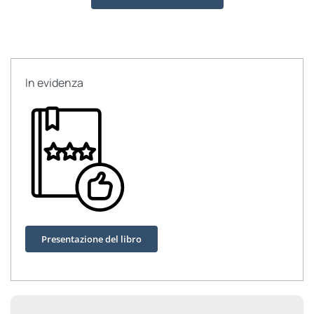
in
esilio
quantità
In evidenza
Presentazione del libro