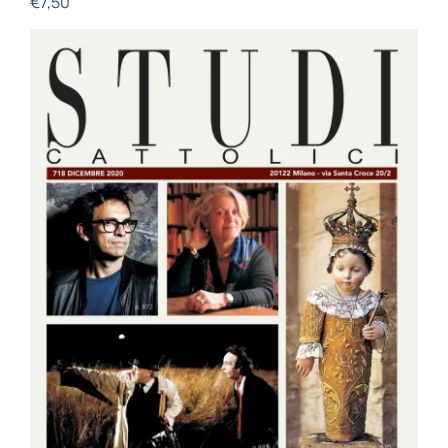
€
7,50