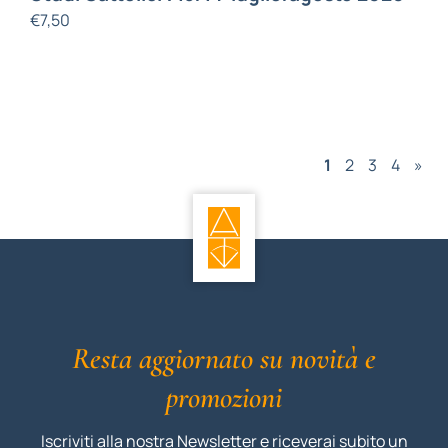
€
7,50
1
2
3
4
»
Resta aggiornato su novità e
promozioni
Iscriviti alla nostra Newsletter e riceverai subito un