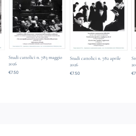
Studi cattolici n. 783 maggio
o
Studi cattolici n. 782 aprile
St
2026
2026
20
€
7.50
€
7.50
€
7