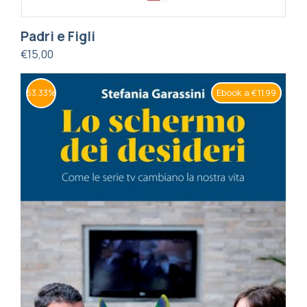
Padri e Figli
€
15,00
Ebook a €11,99
53.33%