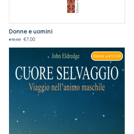
Donne e uomini
€
7,00
€
10,00
Ebook a €13,99