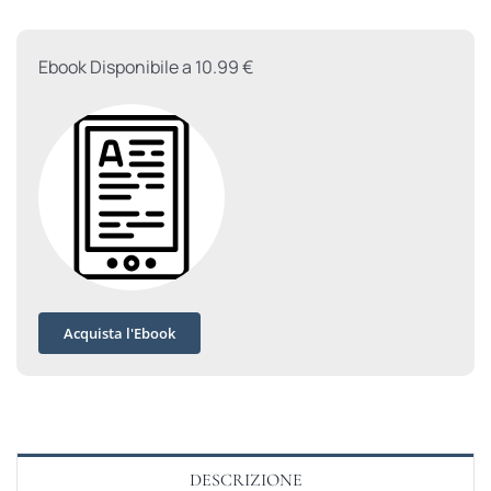
desiderio
quantità
Ebook Disponibile a 10.99 €
Acquista l'Ebook
DESCRIZIONE