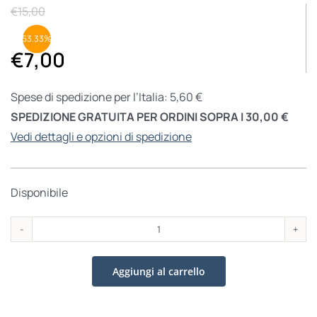
€
15,00
53.33%
€
7,00
Spese di spedizione per l’Italia: 5,60 €
SPEDIZIONE GRATUITA PER ORDINI SOPRA I 30,00 €
Vedi dettagli e opzioni di spedizione
Disponibile
Il
diritto
Aggiungi al carrello
&
il