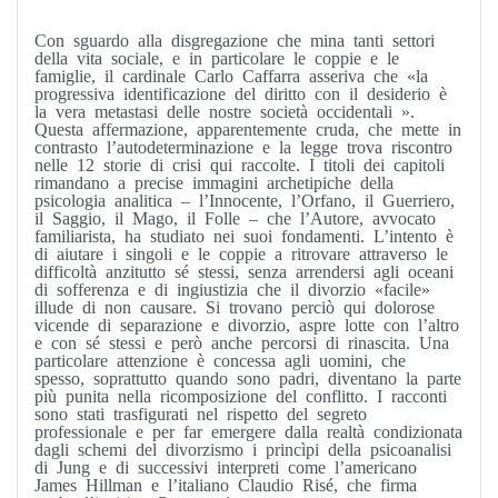
Con sguardo alla disgregazione che mina tanti settori
della vita sociale, e in particolare le coppie e le
famiglie, il cardinale Carlo Caffarra asseriva che «la
progressiva identificazione del diritto con il desiderio è
la vera metastasi delle nostre società occidentali ».
Questa affermazione, apparentemente cruda, che mette in
contrasto l’autodeterminazione e la legge trova riscontro
nelle 12 storie di crisi qui raccolte. I titoli dei capitoli
rimandano a precise immagini archetipiche della
psicologia analitica – l’Innocente, l’Orfano, il Guerriero,
il Saggio, il Mago, il Folle – che l’Autore, avvocato
familiarista, ha studiato nei suoi fondamenti. L’intento è
di aiutare i singoli e le coppie a ritrovare attraverso le
difficoltà anzitutto sé stessi, senza arrendersi agli oceani
di sofferenza e di ingiustizia che il divorzio «facile»
illude di non causare. Si trovano perciò qui dolorose
vicende di separazione e divorzio, aspre lotte con l’altro
e con sé stessi e però anche percorsi di rinascita. Una
particolare attenzione è concessa agli uomini, che
spesso, soprattutto quando sono padri, diventano la parte
più punita nella ricomposizione del conflitto. I racconti
sono stati trasfigurati nel rispetto del segreto
professionale e per far emergere dalla realtà condizionata
dagli schemi del divorzismo i princìpi della psicoanalisi
di Jung e di successivi interpreti come l’americano
James Hillman e l’italiano Claudio Risé, che firma