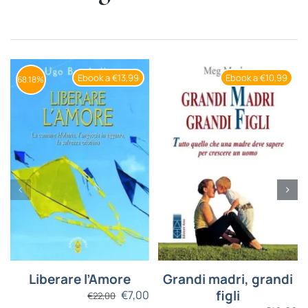
Ebook a €13,99
Ebook a €10,99
68.18%
Liberare l’Amore
Grandi madri, grandi
figli
€
7,00
€
22,00