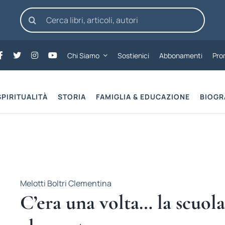
Cerca
per:
Chi Siamo
Sostienici
Abbonamenti
Pro
SPIRITUALITÀ
STORIA
FAMIGLIA & EDUCAZIONE
BIOGR
Melotti Boltri Clementina
C’era una volta… la scuola