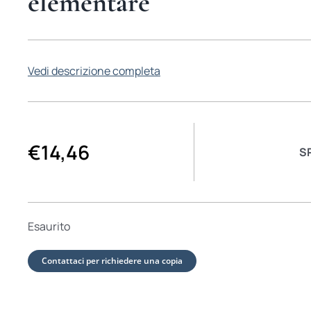
elementare
Vedi descrizione completa
€
14,46
S
Esaurito
Contattaci per richiedere una copia