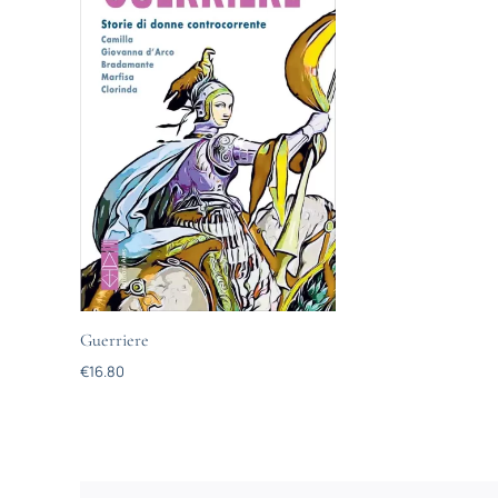
Guerriere
€
16.80