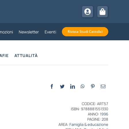
mozioni
Newsletter
Eventi
Rivista Studi Cattolici
AFIE
ATTUALITÀ
CODICE: ART57
ISBN: 9788881551330
ANNO:
1996
PAGINE: 208
AREA:
Famiglia & educazione