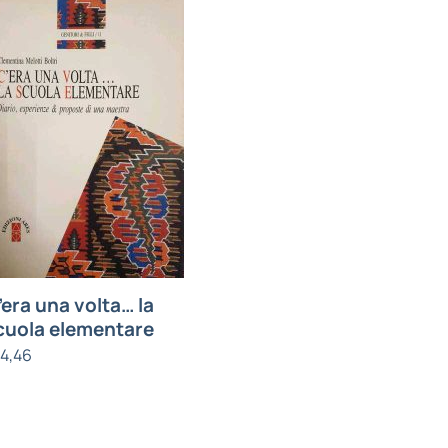
’era una volta… la
cuola elementare
14,46