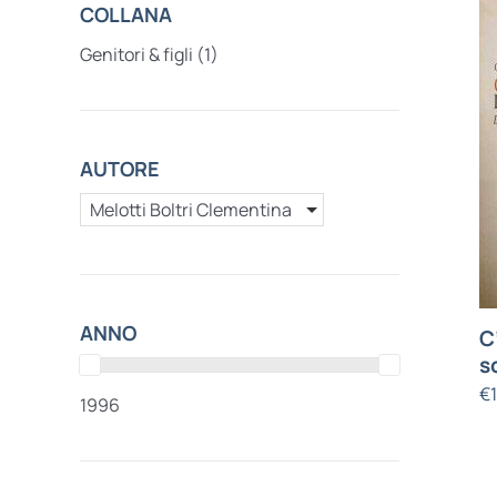
COLLANA
Genitori & figli
(1)
AUTORE
Melotti Boltri Clementina
ANNO
C
s
€
1996