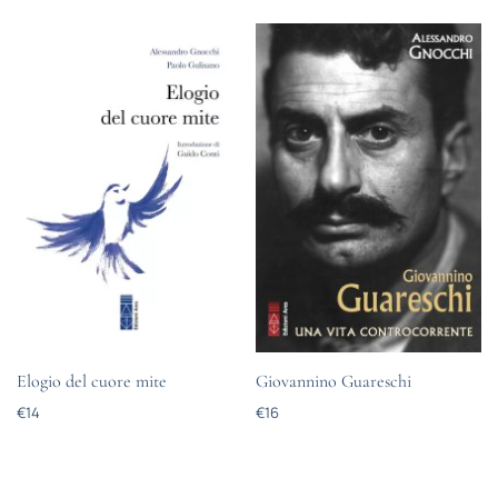
Elogio del cuore mite
Giovannino Guareschi
€
14
€
16