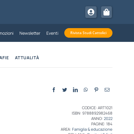
mozioni
Newsletter
Eventi
Rivista Studi Cattolici
AFIE
ATTUALITÀ
CODICE: ART1021
ISBN: 9788892982468
ANNO:
2022
PAGINE: 184
AREA:
Famiglia & educazione