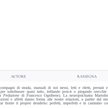
AUTORE
RASSEGNA
ompagni di strada, manuali di noi stessi, letti e riletti, prestati e
per sottolineare quasi tutto, infilando post-it o piegando orecchie
la
Prefazione
di Francesco Ognibene). La neuropsichiatra Mariolina
oni e affetti danno forma alle nostre relazioni, a partire dal mond
r fiorire il proprio desiderio: perfetti, imperfetti e in cammino c