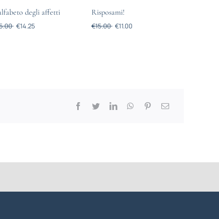
alfabeto degli affetti
Risposami!
5.00
€
14.25
€
15.00
€
11.00