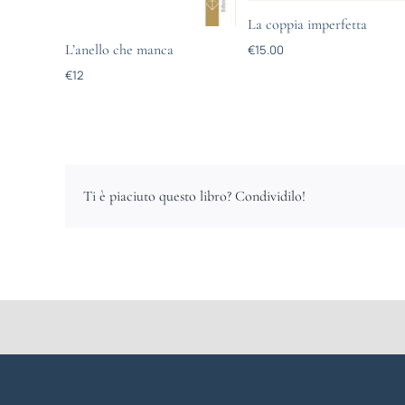
La coppia imperfetta
L’anello che manca
€
15.00
€
12
Ti è piaciuto questo libro? Condividilo!