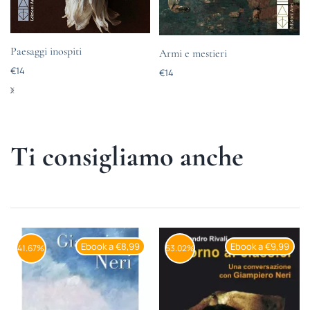
Paesaggi inospiti
Armi e mestieri
€
14
€
14
Ti consigliamo anche
Ebook a €8,99
Ebook a €9,99
41.67%
53.02%