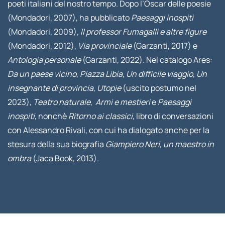
poeti italiani del nostro tempo. Dopo l’Oscar delle poesie
(Mondadori, 2007), ha pubblicato
Paesaggi inospiti
(Mondadori, 2009),
Il professor Fumagalli e altre figure
(Mondadori, 2012),
Via provinciale
(Garzanti, 2017) e
Antologia personale
(Garzanti, 2022). Nel catalogo Ares:
Da un paese vicino
,
Piazza Libia
,
Un difficile viaggio,
Un
insegnante di provincia
,
Utopie
(uscito postumo nel
2023),
Teatro naturale
,
Armi e mestieri
e
Paesaggi
inospiti
, nonchè
Ritorno ai classici
, libro di conversazioni
con Alessandro Rivali, con cui ha dialogato anche per la
stesura della sua biografia
Giampiero Neri, un maestro in
ombra
(Jaca Book, 2013).