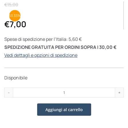
€
15,00
53.33%
€
7,00
Spese di spedizione per l’Italia: 5,60 €
SPEDIZIONE GRATUITA PER ORDINI SOPRA I 30,00 €
Vedi dettagli e opzioni di spedizione
Disponibile
Lena
&
Aggiungi al carrello
il
moro