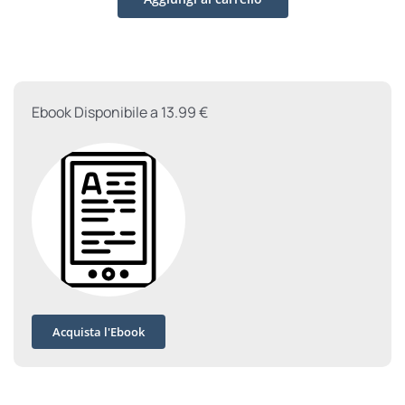
Cristo
(ed.
2026)
quantità
Ebook Disponibile a 13.99 €
Acquista l'Ebook