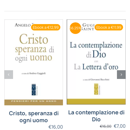
Ebook a €12,99
Ebook a €11,99
56.25%
La contemplazione di
Cristo, speranza di
Dio
ogni uomo
€
7,00
€
16,00
€
16,00