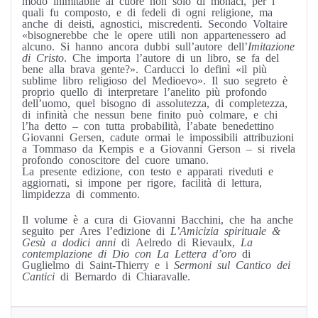
quali fu composto, e di fedeli di ogni religione, ma
anche di deisti, agnostici, miscredenti. Secondo Voltaire
«bisognerebbe che le opere utili non appartenessero ad
alcuno. Si hanno ancora dubbi sull’autore dell’
Imitazione
di Cristo
. Che importa l’autore di un libro, se fa del
bene alla brava gente?». Carducci lo definì «il più
sublime libro religioso del Medioevo». Il suo segreto è
proprio quello di interpretare l’anelito più profondo
dell’uomo, quel bisogno di assolutezza, di completezza,
di infinità che nessun bene finito può colmare, e chi
l’ha detto – con tutta probabilità, l’abate benedettino
Giovanni Gersen, cadute ormai le impossibili attribuzioni
a Tommaso da Kempis e a Giovanni Gerson – si rivela
profondo conoscitore del cuore umano.
La presente edizione, con testo e apparati riveduti e
aggiornati, si impone per rigore, facilità di lettura,
limpidezza di commento.
Il volume è a cura di Giovanni Bacchini, che ha anche
seguito per Ares l’edizione di
L’Amicizia spirituale &
Gesù a dodici anni
di Aelredo di Rievaulx,
La
contemplazione di Dio con La Lettera d’oro
di
Guglielmo di Saint-Thierry e i
Sermoni sul Cantico dei
Cantici
di Bernardo di Chiaravalle.