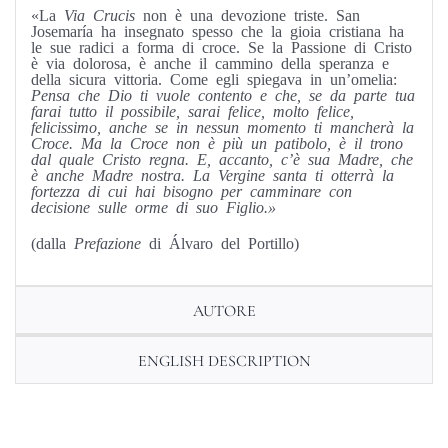
«La
Via Crucis
non è una devozione triste. San
Josemaría ha insegnato spesso che la gioia cristia­na ha
le sue radici a forma di croce. Se la Passione di Cristo
è via dolorosa, è anche il cammino della speranza e
della sicura vittoria. Come egli spie­gava in un’omelia:
Pensa che Dio ti vuole con­tento e che, se da parte tua
farai tutto il possibile, sarai felice, molto felice,
felicissimo, anche se in nessun momento ti mancherà la
Croce. Ma la Croce non è più un patibolo, è il trono
dal quale Cristo regna. E, accanto, c’è sua Madre, che
è anche Madre nostra. La Vergine santa ti otterrà la
fortezza di cui hai bisogno per camminare con
decisione sulle orme di suo Figlio.»
(dalla
Prefazione
di Álvaro del Portillo)
AUTORE
ENGLISH DESCRIPTION