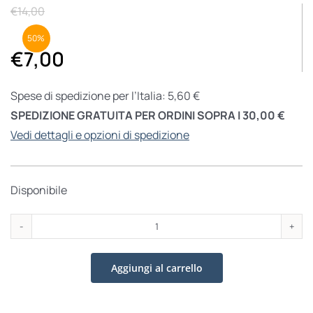
€
14,00
50%
€
7,00
Spese di spedizione per l’Italia: 5,60 €
SPEDIZIONE GRATUITA PER ORDINI SOPRA I 30,00 €
Vedi dettagli e opzioni di spedizione
Disponibile
Il
bello
Aggiungi al carrello
di
leggere