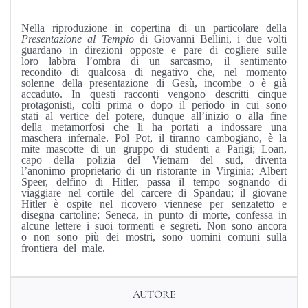
Nella riproduzione in copertina di un particolare della
Presentazione al Tempio
di Giovanni Bellini, i due volti
guardano in direzioni opposte e pare di cogliere sulle
loro labbra l’ombra di un sarcasmo, il sentimento
recondito di qualcosa di negativo che, nel momento
solenne della presentazione di Gesù, incombe o è già
accaduto. In questi racconti vengono descritti cinque
protagonisti, colti prima o dopo il periodo in cui sono
stati al vertice del potere, dunque all’inizio o alla fine
della metamorfosi che li ha portati a indossare una
maschera infernale. Pol Pot, il tiranno cambogiano, è la
mite mascotte di un gruppo di studenti a Parigi; Loan,
capo della polizia del Vietnam del sud, diventa
l’anonimo proprietario di un ristorante in Virginia; Albert
Speer, delfino di Hitler, passa il tempo sognando di
viaggiare nel cortile del carcere di Spandau; il giovane
Hitler è ospite nel ricovero viennese per senzatetto e
disegna cartoline; Seneca, in punto di morte, confessa in
alcune lettere i suoi tormenti e segreti. Non sono ancora
o non sono più dei mostri, sono uomini comuni sulla
frontiera del male.
AUTORE