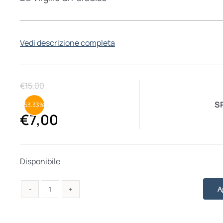
Vedi descrizione completa
€
15,00
S
53.33%
€
7,00
Disponibile
A
Dante
quantità