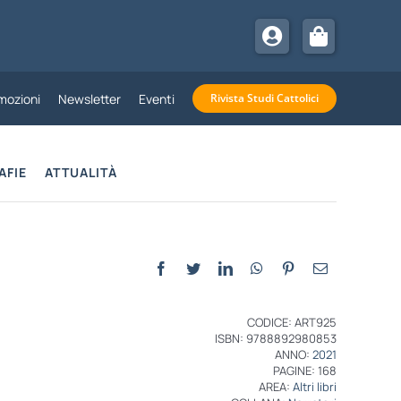
mozioni
Newsletter
Eventi
Rivista Studi Cattolici
AFIE
ATTUALITÀ
CODICE: ART925
ISBN: 9788892980853
ANNO:
2021
PAGINE: 168
AREA:
Altri libri