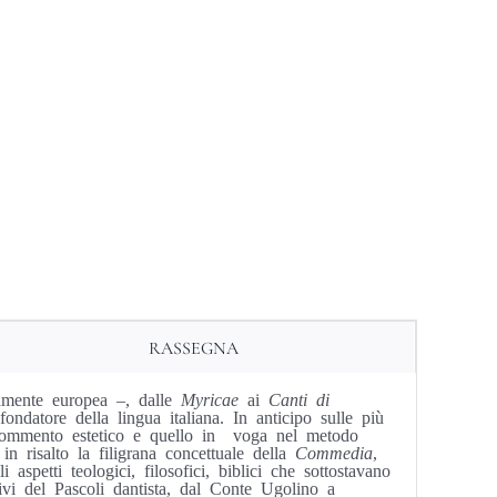
RASSEGNA
ramente europea –, dalle
Myricae
ai
Canti di
fondatore della lingua italiana. In anticipo sulle più
il commento estetico e quello in voga nel metodo
 in risalto la filigrana concettuale della
Commedia
,
aspetti teologici, filosofici, biblici che sottostavano
ivi del Pascoli dantista, dal Conte Ugolino a