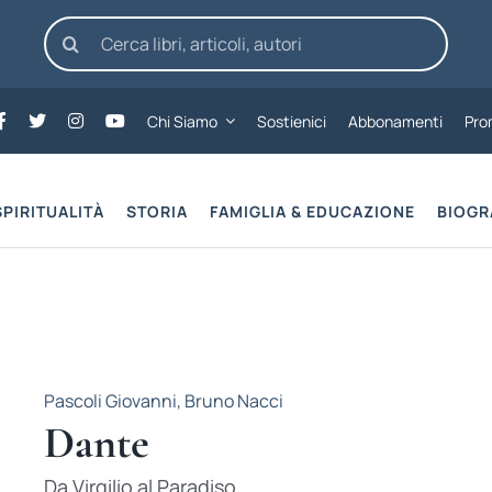
Cerca
per:
Chi Siamo
Sostienici
Abbonamenti
Pro
SPIRITUALITÀ
STORIA
FAMIGLIA & EDUCAZIONE
BIOGR
Pascoli Giovanni
,
Bruno Nacci
Dante
Da Virgilio al Paradiso