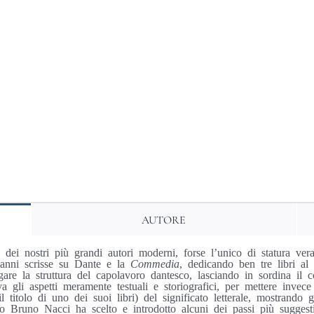
AUTORE
dei nostri più grandi autori moderni, forse l’unico di statura ve
 anni scrisse su Dante e la
Commedia
, dedicando ben tre libri al 
dagare la struttura del capolavoro dantesco, lasciando in sordina 
va gli aspetti meramente testuali e storiografici, per mettere invece
itolo di uno dei suoi libri) del significato letterale, mostrando gli 
ro Bruno Nacci ha scelto e introdotto alcuni dei passi più suggest