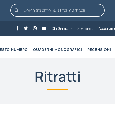
Cerca
per:
Chi Siamo
Sostienici
Abboname
UESTO NUMERO
QUADERNI MONOGRAFICI
RECENSIONI
Ritratti