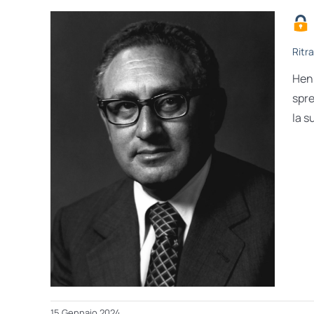
Ritra
Henr
spre
la s
15 Gennaio 2024