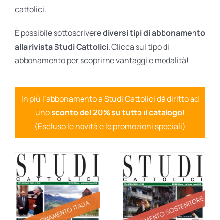
cattolici.
È possibile sottoscrivere
diversi tipi di abbonamento
alla rivista Studi Cattolici
. Clicca sul tipo di
abbonamento per scoprirne vantaggi e modalità!
In più l’abbonamento a Studi Cattolici dà diritto ad
uno
sconto del 20% su tutto il catalogo!
(Escluso le novità e le promozioni speciali)