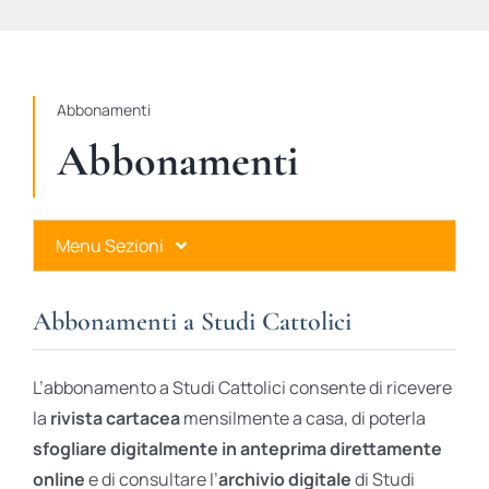
STUDI
RUBRICHE
Abbonamenti
Abbonamenti
Menu Sezioni
Abbonamenti a Studi Cattolici
Abbonamenti a Studi Cattolici
Ares Gold
L’abbonamento a Studi Cattolici consente di ricevere
Ares Digital
la
rivista cartacea
mensilmente a casa, di poterla
sfogliare digitalmente in anteprima direttamente
Ares Gift Card
online
e di consultare l’
archivio digitale
di Studi