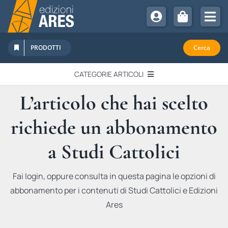
Salta
al
Tog
contenuto
Nav
Chi Siamo
PRODOTTI
Cerca
Sostienici
CATEGORIE ARTICOLI
Abbonamenti
L’articolo che hai scelto
EDITORIALI
Promozioni
richiede un abbonamento
Newsletter
IN QUESTO NUMERO
Eventi
a Studi Cattolici
Libri Ares
QUADERNI MONOGRAFICI
Fai login, oppure consulta in questa pagina le opzioni di
abbonamento per i contenuti di Studi Cattolici e Edizioni
RECENSIONI
Ares