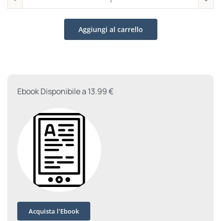
Sorelle
di
Aggiungi al carrello
dolore
quantità
Ebook Disponibile a 13.99 €
Acquista l'Ebook