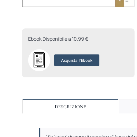
Ebook Disponibile a 10.99 €
Acquista l'Ebook
DESCRIZIONE
“Se ‘laico’ designa il membro di base del 