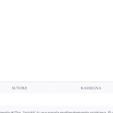
l’Europa
quantità
AUTORE
RASSEGNA
popolo di Dio, ‘laicità’ è una parola profondamente cristiana.