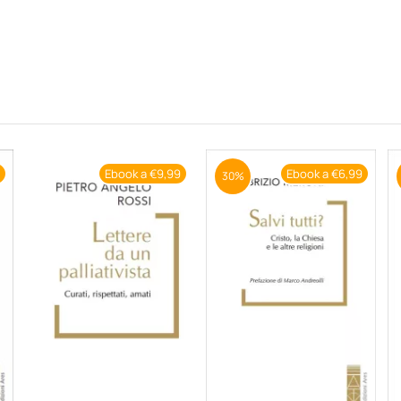
9
Ebook a €9,99
Ebook a €6,99
30%