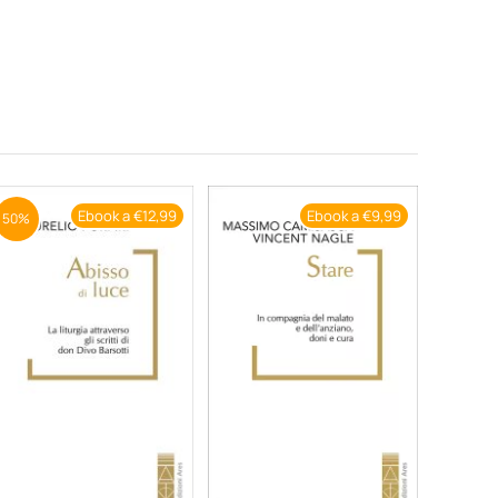
Ebook a €12,99
Ebook a €9,99
50%