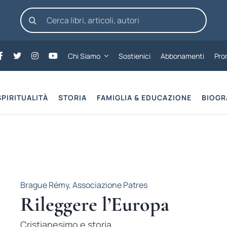
Cerca
per:
Chi Siamo
Sostienici
Abbonamenti
Pro
SPIRITUALITÀ
STORIA
FAMIGLIA & EDUCAZIONE
BIOGR
Brague Rémy
,
Associazione Patres
Rileggere l’Europa
Cristianesimo e storia