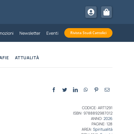
mozioni
Newsletter
Eventi
Rivista Studi Cattolici
AFIE
ATTUALITÀ
CODICE: ART1291
ISBN: 9788892987012
ANNO:
2026
PAGINE: 128
AREA:
Spiritualità