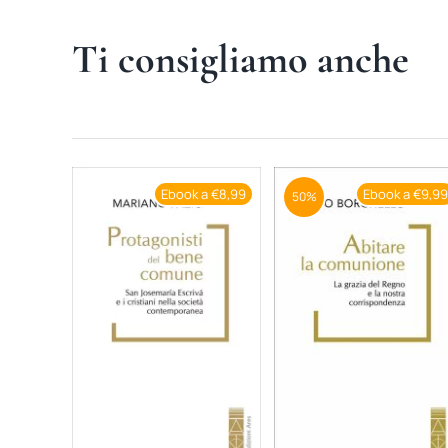
Ti consigliamo anche
Ebook a €8,99
Ebook a €9,9
50%