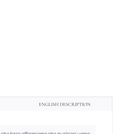
ENGLISH DESCRIPTION
 Su che base affermiamo che qualsiasi uomo,