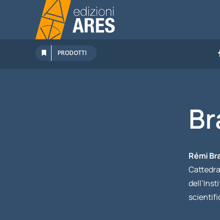
Salta
al
contenuto
PRODOTTI
Br
Rémi Br
Cattedra
dell’Inst
scientifi