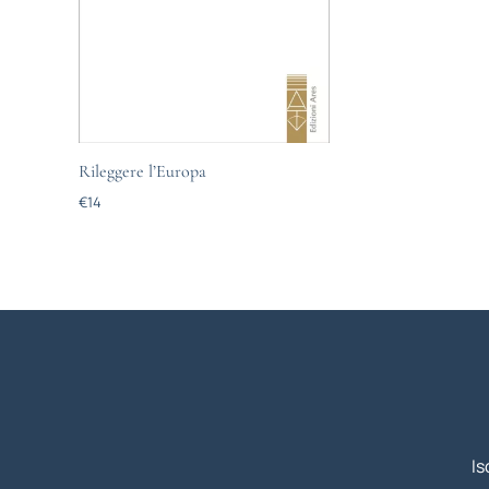
Rileggere l’Europa
€
14
Is