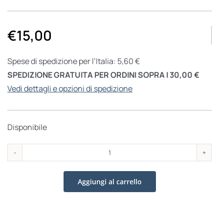
€
15,00
Spese di spedizione per l’Italia: 5,60 €
SPEDIZIONE GRATUITA PER ORDINI SOPRA I 30,00 €
Vedi dettagli e opzioni di spedizione
Disponibile
Re
di
Aggiungi al carrello
un'ora
&
altri