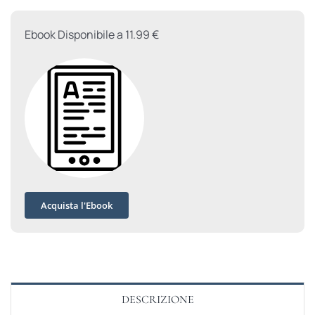
testi
inediti
Ebook Disponibile a 11.99 €
quantità
Acquista l'Ebook
DESCRIZIONE