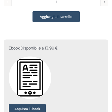
Questo
matrimonio
Aggiungi al carrello
si
può
fare
quantità
Ebook Disponibile a 13.99 €
Acquista l'Ebook