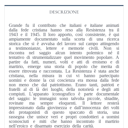
DESCRIZIONE
Grande fu il contributo che italiani e italiane animati
dalla fede cristiana hanno reso alla Resistenza tra il
1943 e il 1945. Il loro apporto, così consistente, è qui
ampiamente documentato sulla scorta di una ricerca
storica che si è avvalsa del lavoro sul campo attingendo
a testimonianze, lettere e memorie civili. Non si
riscontra nel saggio alcun intento polemico né il
tentativo di strumentalizzare quel movimento popolare. A
partire da fatti, numeri, volti e atti di eroismo e di
martirio, emerge una storia di popolo che merita di
essere ritrovata e raccontata. La Resistenza è stata anche
cristiana, nella misura in cui vi hanno partecipato
uomini e donne la cui coscienza era mossa dalla fede
non meno che dal patriottismo. Erano tanti, patrioti e
fratelli al di là dei luoghi, della notorietà e degli atti
compiuti. L’apparato iconografico è parte documentale
del saggio: le immagini sono talvolta piccole, sbiadite,
rovinate ma sempre eloquenti. Il lettore resterà
impressionato dalla giovinezza e dall’innocenza dei volti
dei protagonisti di questo spaccato di storia, una
rassegna che unisce veri e propri condottieri a uomini
sconosciuti e miti che hanno incontrato il martirio
nell’eroico e disarmato esercizio della carità.