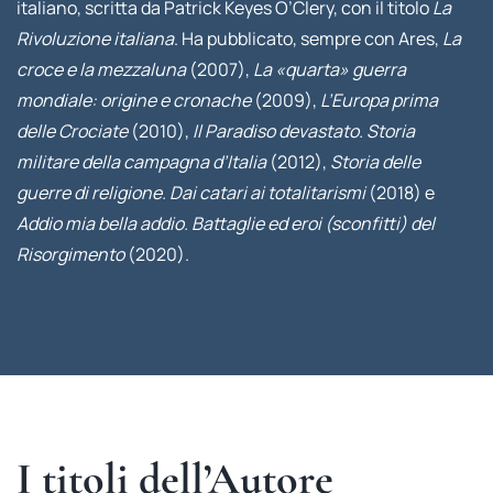
italiano, scritta da Patrick Keyes O’Clery, con il titolo
La
Rivoluzione italiana
. Ha pubblicato, sempre con Ares,
La
croce e la mezzaluna
(2007),
La «quarta» guerra
mondiale: origine e cronache
(2009),
L’Europa prima
delle Crociate
(2010),
Il Paradiso devastato. Storia
militare della campagna d’Italia
(2012),
Storia delle
guerre di religione. Dai catari ai totalitarismi
(2018) e
Addio mia bella addio. Battaglie ed eroi (sconfitti) del
Risorgimento
(2020).
I titoli dell’Autore