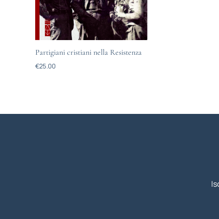
Partigiani cristiani nella Resistenza
€
25.00
Is