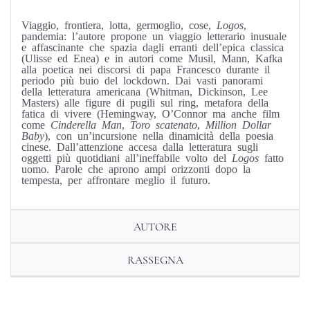
Viaggio, frontiera, lotta, germoglio, cose,
Logos
,
pandemia: l’autore propone un viaggio letterario inusuale
e affascinante che spazia dagli erranti dell’epica classica
(Ulisse ed Enea) e in autori come Musil, Mann, Kafka
alla poetica nei discorsi di papa Francesco durante il
periodo più buio del lockdown. Dai vasti panorami
della letteratura americana (Whitman, Dickinson, Lee
Masters) alle figure di pugili sul ring, metafora della
fatica di vivere (Hemingway, O’Connor ma anche film
come
Cinderella Man
,
Toro scatenato
,
Million Dollar
Baby
), con un’incursione nella dinamicità della poesia
cinese. Dall’attenzione accesa dalla letteratura sugli
oggetti più quotidiani all’ineffabile volto del
Logos
fatto
uomo. Parole che aprono ampi orizzonti dopo la
tempesta, per affrontare meglio il futuro.
AUTORE
RASSEGNA