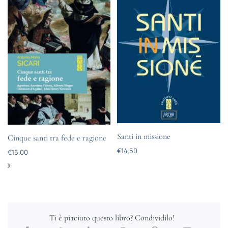
Santi in missione
Cinque santi tra fede e ragione
€
14.50
€
15.00
Ti è piaciuto questo libro? Condividilo!