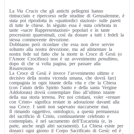
La
Via Crucis
che gli antichi pellegrini hanno
rintracciato e ripercorso nelle stradine di Gerusalemme, è
stata poi riprodotta in «quattordici stazioni» sulle pareti
di tutte le chiese. In sèguito essa è stata celebrata in
tante «sacre Rappresentazioni» popolari e in tante
processioni quaresimali, così da donare a tutti i fedeli la
stessa commovente devozione.
Dobbiamo però ricordare che essa non deve servire
soltanto alla nostra devozione, ma ad alimentare la
nostra fede sul fatto che la morte in Croce di Gesù (o
l’Amore Crocifisso) non è un avvenimento
penultimo
,
dopo di che si volta pagina, per passare alla
Risurrezione.
La Croce di Gesù è invece l’avvenimento ultimo e
decisivo della nostra vicenda umana, che dovrà farci
compagnia in ogni istante della vita e che la Chiesa
(con l’aiuto dello Spirito Santo e della santa Vergine
Addolorata) dovrà contemplare fino all’ultimo istante
della sua storia terrena. Per noi cristiani, voler «restare
con Cristo» significa restare in adorazione davanti alla
sua Croce. I santi non sapevano staccarsene mai.
Il rimando oggettivo, ontologico, a questa permanenza
del sacrificio di Cristo, continuamente celebrato e
contemplato, è nel sacramento dell’Eucaristia (e, in
parte, anche negli altri sacramenti). La Chiesa esiste per
donarci ogni giorno il Corpo Sacrificato di Gesù: ed è