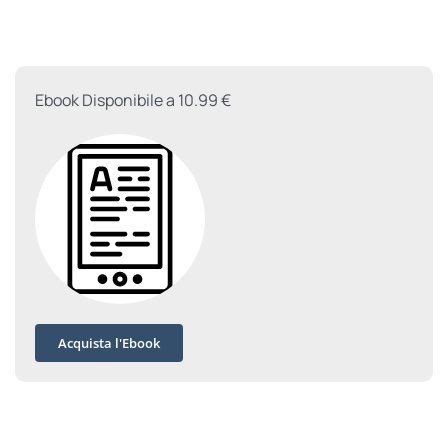
fede
e
ragione
quantità
Ebook Disponibile a 10.99 €
Acquista l'Ebook