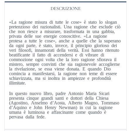
DESCRIZIONE
«La ragione misura di tutte le cose» è stato lo slogan
pretenzioso dei razionalisti. Una ragione che esclude ciò
che non riesce a misurare, trasformata in una gabbia,
privata delle sue energie conoscitive. «La ragione
protesa a tutte le cose», anche a quelle che la superano
da ogni parte, è stato, invece, il principio glorioso dei
veri filosofi, innamorati della verità. Essi hanno ritenuto
beatificante il fatto di accendersi e di vibrare di
commozione ogni volta che la loro ragione sfiorava il
mistero, sempre convinti che sia ragionevole accoglierne
la rivelazione, se essa viene donata. E quando Dio
comincia a manifestarsi, la ragione non teme di essere
schiavizzata, ma si inoltra in ampiezze e profondità
illimitate.
In questo nuovo libro, padre Antonio Maria Sicari
presenta cinque grandi santi e dottori della Chiesa
(Agostino, Anselmo d’Aosta, Alberto Magno, Tommaso
d’Aquino e John Henry Newman) in cui la ragione
umana è luminosa e affascinante come quando è
pervasa dalla fede.