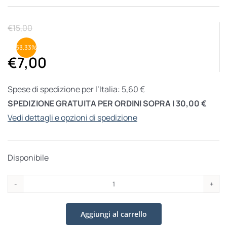
€
15,00
53.33%
€
7,00
Spese di spedizione per l’Italia: 5,60 €
SPEDIZIONE GRATUITA PER ORDINI SOPRA I 30,00 €
Vedi dettagli e opzioni di spedizione
Disponibile
Cinque
santi
Aggiungi al carrello
tra