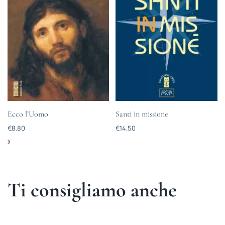
Ecco l’Uomo
Santi in missione
€
8.80
€
14.50
Ti consigliamo anche