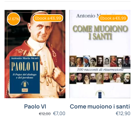
Ebook a €6,99
Ebook a €6,99
41.67%
Paolo VI
Come muoiono i santi
€
7,00
€
12,90
€
12,00