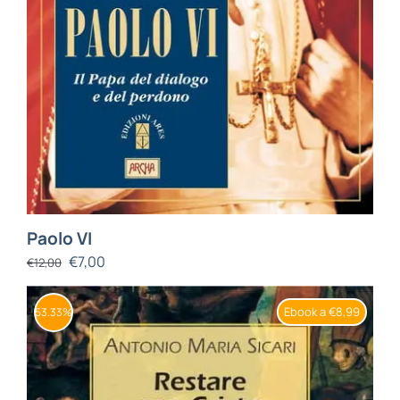
Paolo VI
€
7,00
€
12,00
Ebook a €8,99
53.33%