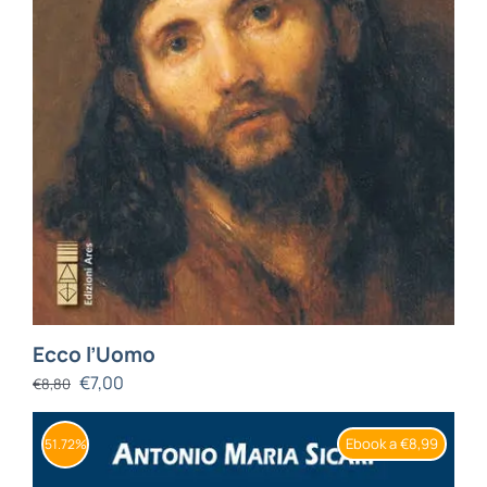
Ecco l’Uomo
€
7,00
€
8,80
Ebook a €8,99
51.72%