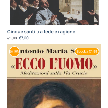
Cinque santi tra fede e ragione
€
7,00
€
15,00
Ebook a €4,99
20.45%