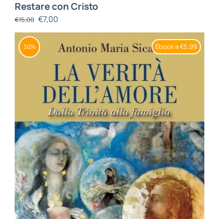
Restare con Cristo
€
7,00
€
15,00
Ebook a €5,99
30%