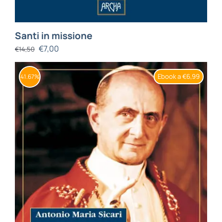
Santi in missione
€
7,00
€
14,50
Ebook a €6,99
41.67%