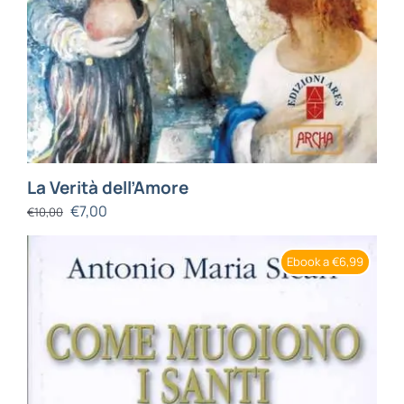
La Verità dell’Amore
€
7,00
€
10,00
Ebook a €6,99