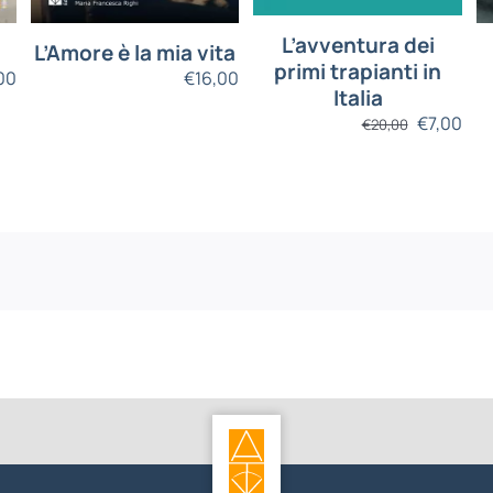
L’avventura dei
L’Amore è la mia vita
primi trapianti in
00
€
16,00
Italia
€
7,00
€
20,00