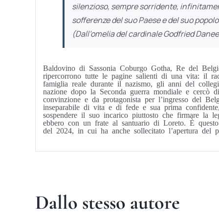
silenzioso, sempre sorridente, infinitamen
sofferenze del suo Paese e del suo popolo
(Dall’omelia del cardinale Godfried Daneels
Baldovino di Sassonia Coburgo Gotha, Re del Belgio 
ripercorrono tutte le pagine salienti di una vita: il r
famiglia reale durante il nazismo, gli anni del colle
nazione dopo la Seconda guerra mondiale e cercò di r
convinzione e da protagonista per l’ingresso del Belg
inseparabile di vita e di fede e sua prima confiden
sospendere il suo incarico piuttosto che firmare la le
ebbero con un frate al santuario di Loreto. È questo
del 2024, in cui ha anche sollecitato l’apertura del p
Dallo stesso autore