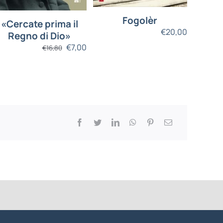
Fogolèr
«Cercate prima il
€
20,00
Regno di Dio»
€
7,00
€
16,80