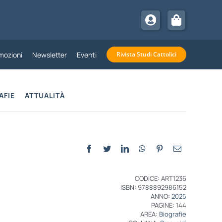
mozioni
Newsletter
Eventi
Rivista Studi Cattolici
AFIE
ATTUALITÀ
CODICE: ART1236
ISBN: 9788892986152
ANNO:
2025
PAGINE: 144
AREA:
Biografie