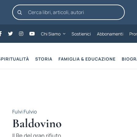
Cerca
per:
Chi Siamo
Sostienici
Abbonamenti
Pro
SPIRITUALITÀ
STORIA
FAMIGLIA & EDUCAZIONE
BIOGR
Fulvi Fulvio
Baldovino
Il Re del gran rifiuto