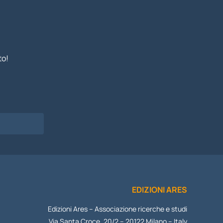
to!
I
EDIZIONI ARES
Edizioni Ares – Associazione ricerche e studi
Via Santa Croce, 20/2 – 20122 Milano – Italy