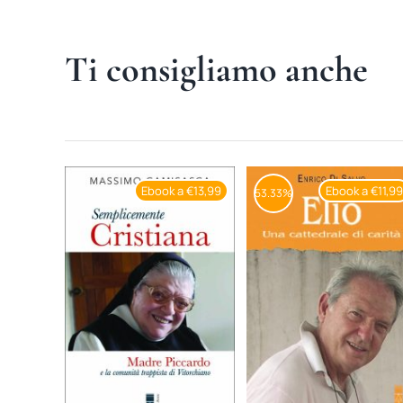
Ti consigliamo anche
Ebook a €13,99
Ebook a €11,9
53.33%