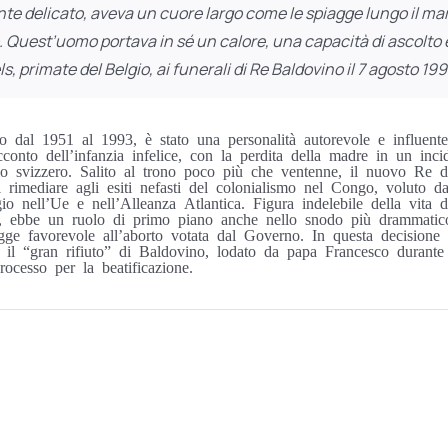
te delicato, aveva un cuore largo come le spiagge lungo il mare
. Quest’uomo portava in sé un calore, una capacità di ascolto 
, primate del Belgio, ai funerali di Re Baldovino il 7 agosto 19
dal 1951 al 1993, è stato una personalità autorevole e influente
acconto dell’infanzia infelice, con la perdita della madre in un inci
gio svizzero. Salito al trono poco più che ventenne, il nuovo Re do
imediare agli esiti nefasti del colonialismo nel Congo, voluto da
io nell’Ue e nell’Alleanza Atlantica. Figura indelebile della vit
te, ebbe un ruolo di primo piano anche nello snodo più drammatic
gge favorevole all’aborto votata dal Governo. In questa decisione r
 il “gran rifiuto” di Baldovino, lodato da papa Francesco durante 
rocesso per la beatificazione.