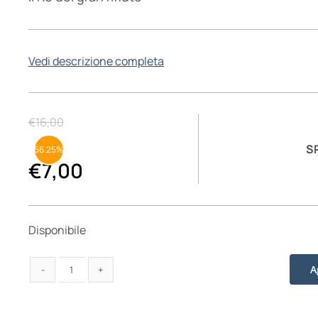
Vedi descrizione completa
€
16,00
S
56.25%
€
7,00
Disponibile
A
Baldovino
quantità