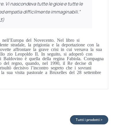
. Vi nascondeva tutte le gioie e tutte le
ed empatia difficilmente immaginabili.”
93)
 nell’Europa del Novecento. Nel libro si
dente stradale, la prigionia e la deportazione con la
vette affrontare la grave crisi in cui versava la sua
llo zio Leopoldo II. In seguito, si adoperò con
a di Baldovino è quella della regina Fabiola. Compagna
o del regno, quando, nel 1990, il Re decise di
isultò decisivo l’incontro segreto che i sovrani
la sua visita pastorale a Bruxelles del 28 settembre
Tutti i prodotti >